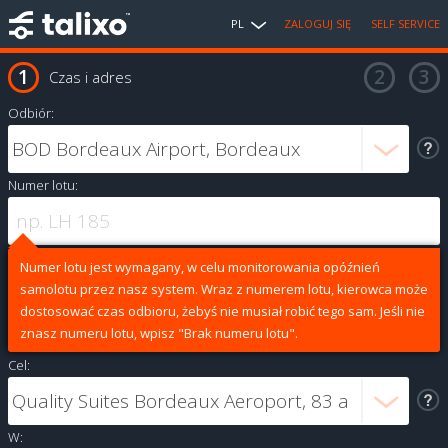
PL
ZALOGUJ SIĘ
SELF SERVICE
Czas i adres
Odbiór:
Numer lotu:
Numer lotu jest wymagany, w celu monitorowania opóźnień
samolotu przez nasz system. Wraz z numerem lotu, kierowca może
dostosować czas odbioru, żebyś nie musiał robić tego sam. Jeśli nie
znasz numeru lotu, wpisz "Brak numeru lotu".
Cel:
W: