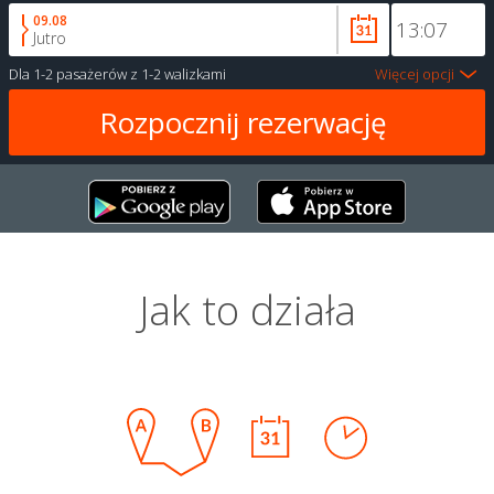
09.08
Jutro
Dla
1-2 pasażerów
z
1-2 walizkami
Więcej opcji
Jak to działa