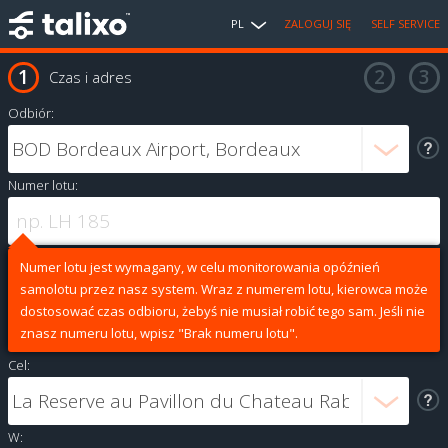
PL
ZALOGUJ SIĘ
SELF SERVICE
Czas i adres
Odbiór:
Numer lotu:
Numer lotu jest wymagany, w celu monitorowania opóźnień
samolotu przez nasz system. Wraz z numerem lotu, kierowca może
dostosować czas odbioru, żebyś nie musiał robić tego sam. Jeśli nie
znasz numeru lotu, wpisz "Brak numeru lotu".
Cel:
W: