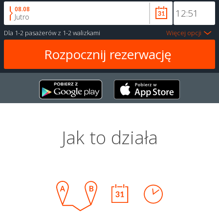
08.08
Jutro
Dla
1-2 pasażerów
z
1-2 walizkami
Więcej opcji
Jak to działa