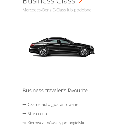
Business Class
Mercedes-Benz E-Class lub podobne
Business traveler's favourite
Czarne auto gwarantowane
Stała cena
Kierowca mówiący po angielsku