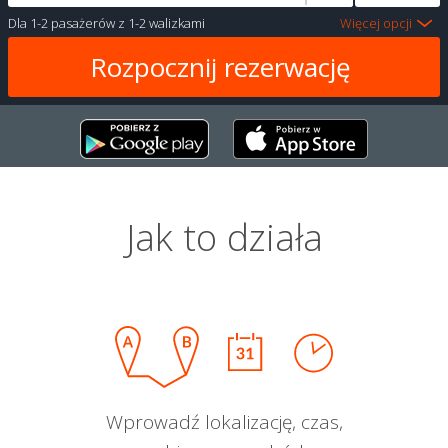
Dla
1-2 pasażerów
z
1-2 walizkami
Więcej opcji
Jak to działa
Wprowadź lokalizację, czas,