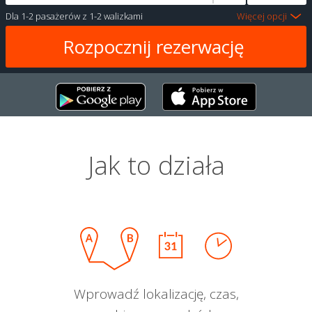
Dla
1-2 pasażerów
z
1-2 walizkami
Więcej opcji
Jak to działa
Wprowadź lokalizację, czas,