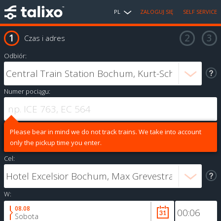
PL
ZALOGUJ SIĘ
SELF SERVICE
Czas i adres
Odbiór:
Numer pociągu:
Please bear in mind we do not track trains. We take into account
only the pickup time you enter.
Cel:
W:
08.08
Sobota