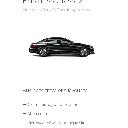
Business Class
Mercedes-Benz E-Class lub podobne
Business traveler's favourite
Czarne auto gwarantowane
Stała cena
Kierowca mówiący po angielsku