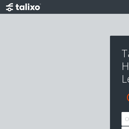
T
H
L
O