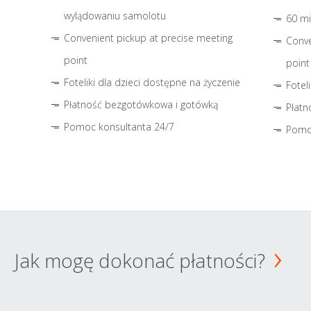
wylądowaniu samolotu
60 mi
Convenient pickup at precise meeting
Conve
point
point
Foteliki dla dzieci dostępne na życzenie
Fotel
Płatność bezgotówkowa i gotówką
Płatn
Pomoc konsultanta 24/7
Pomo
Jak mogę dokonać płatności?