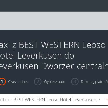
axi z BEST WESTERN Leoso
otel Leverkusen do
everkusen Dworzec central
Czas i adres
Wybierz auto
Dokonaj płatnośc
dbiór: