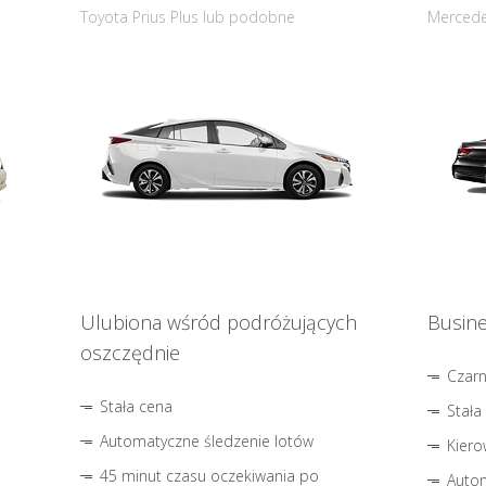
Toyota Prius Plus lub podobne
Mercede
Ulubiona wśród podróżujących
Busine
oszczędnie
Czar
Stała cena
Stała
Automatyczne śledzenie lotów
Kiero
45 minut czasu oczekiwania po
Autom