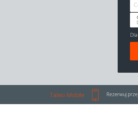
C
Dl
Talixo Mobile
Rezerwuj przej