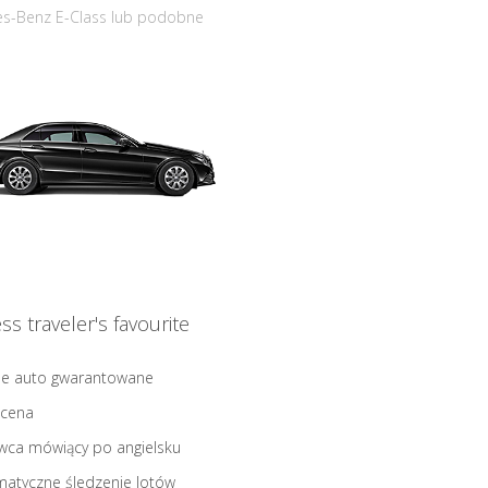
s-Benz E-Class lub podobne
ss traveler's favourite
ne auto gwarantowane
 cena
wca mówiący po angielsku
atyczne śledzenie lotów