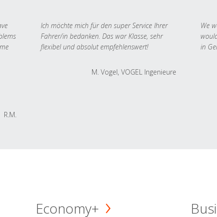
ave
Ich möchte mich für den super Service Ihrer
We we
oblems
Fahrer/in bedanken. Das war Klasse, sehr
would
 me
flexibel und absolut empfehlenswert!
in Ge
M. Vogel, VOGEL Ingenieure
R.M.
Economy+
Busi