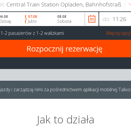
el:
06.08
07.08
08.08
do:
Dzisiaj
Jutro
Sobota
a
1-2 pasażerów
z
1-2 walizkami
Więcej opcji
azdy i zarządzaj nimi za pośrednictwem aplikacji mobilnej Talixo
Jak to działa