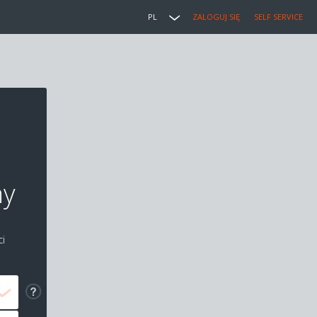
PL
ZALOGUJ SIĘ
SELF SERVICE
ny
i