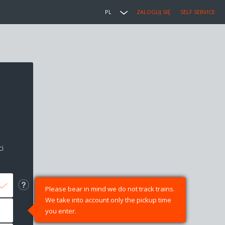
PL
ZALOGUJ SIĘ
SELF SERVICE
i
Please bear in mind we do not track trains.
We take into account only the pickup time
you enter.