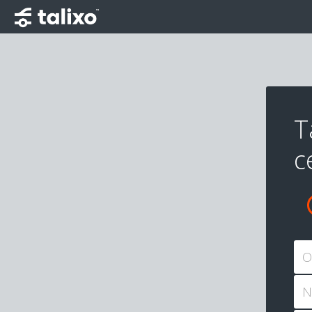
T
c
O
N