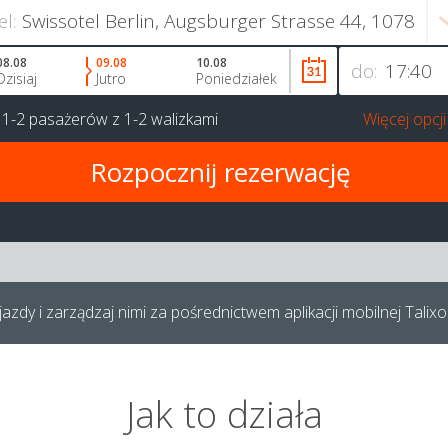
el:
08.08
09.08
10.08
do:
Dzisiaj
Jutro
Poniedziałek
a
1-2 pasażerów
z
1-2 walizkami
Więcej opcji
azdy i zarządzaj nimi za pośrednictwem aplikacji mobilnej Talixo
Jak to działa