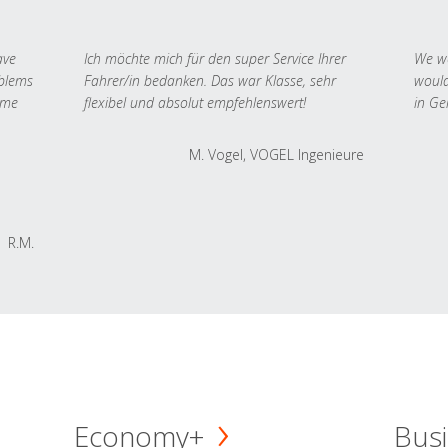
ave
Ich möchte mich für den super Service Ihrer
We we
oblems
Fahrer/in bedanken. Das war Klasse, sehr
would
 me
flexibel und absolut empfehlenswert!
in Ge
M. Vogel, VOGEL Ingenieure
R.M.
Economy+
Busi