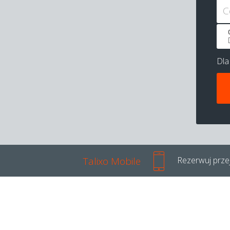
C
Dl
Talixo Mobile
Rezerwuj przej