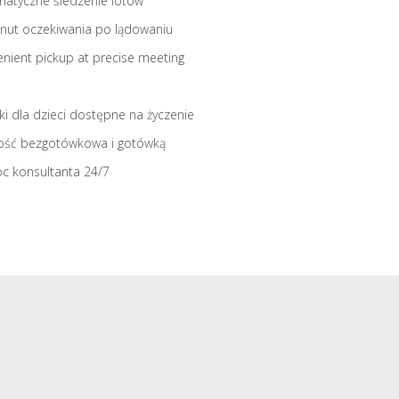
atyczne śledzenie lotów
nut oczekiwania po lądowaniu
nient pickup at precise meeting
iki dla dzieci dostępne na życzenie
ość bezgotówkowa i gotówką
c konsultanta 24/7