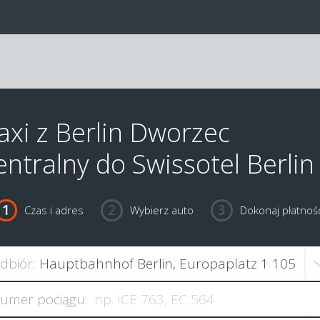
axi z Berlin Dworzec
entralny do Swissotel Berlin
Czas i adres
Wybierz auto
Dokonaj płatnośc
dbiór:
umer pociągu: