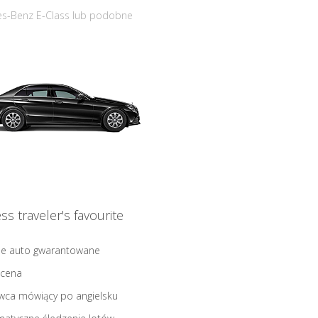
s-Benz E-Class lub podobne
ss traveler's favourite
ne auto gwarantowane
 cena
wca mówiący po angielsku