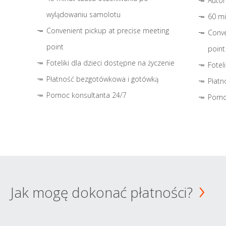
Autom
wylądowaniu samolotu
60 mi
Convenient pickup at precise meeting
Conve
point
point
Foteliki dla dzieci dostępne na życzenie
Fotel
Płatność bezgotówkowa i gotówką
Płatn
Pomoc konsultanta 24/7
Pomo
Jak mogę dokonać płatności?