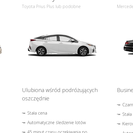
Toyota Prius Plus lub podobne
Mercede
Ulubiona wśród podróżujących
Busine
oszczędnie
Czar
Stała cena
Stała
Automatyczne śledzenie lotów
Kiero
45 minut czasu oczekiwania po