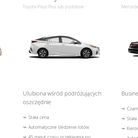
Toyota Prius Plus lub podobne
Mercede
Ulubiona wśród podróżujących
Busine
oszczędnie
Czar
Stała cena
Stała
Automatyczne śledzenie lotów
Kiero
45 minut czasu oczekiwania po