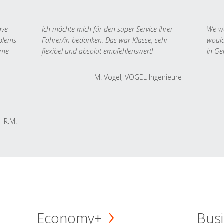
ave
Ich möchte mich für den super Service Ihrer
We we
oblems
Fahrer/in bedanken. Das war Klasse, sehr
would
 me
flexibel und absolut empfehlenswert!
in Ge
M. Vogel, VOGEL Ingenieure
R.M.
Economy+
Busi