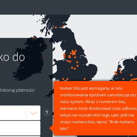
ko do
Numer lotu jest wymagany, w celu
Dokonaj płatności
monitorowania opóźnień samolotu przez
nasz system. Wraz z numerem lotu,
kierowca może dostosować czas odbioru
żebyś nie musiał robić tego sam. Jeśli nie
znasz numeru lotu, wpisz "Brak numeru
lotu".