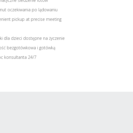
atyczne śledzenie lotów
nut oczekiwania po lądowaniu
nient pickup at precise meeting
iki dla dzieci dostępne na życzenie
ość bezgotówkowa i gotówką
c konsultanta 24/7