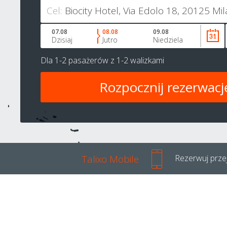
Cel:
07.08
08.08
09.08
Dzisiaj
Jutro
Niedziela
Dla
1-2 pasażerów
z
1-2 walizkami
Talixo Mobile
Rezerwuj przej