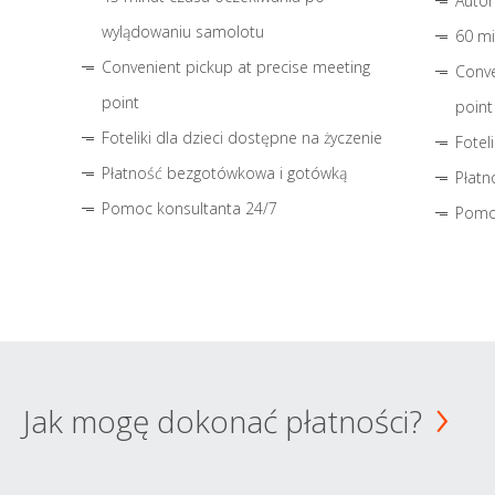
Autom
wylądowaniu samolotu
60 mi
Convenient pickup at precise meeting
Conve
point
point
Foteliki dla dzieci dostępne na życzenie
Fotel
Płatność bezgotówkowa i gotówką
Płatn
Pomoc konsultanta 24/7
Pomo
Jak mogę dokonać płatności?