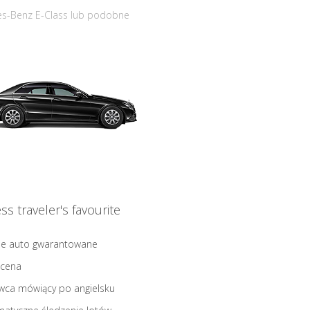
s-Benz E-Class lub podobne
ss traveler's favourite
ne auto gwarantowane
 cena
wca mówiący po angielsku