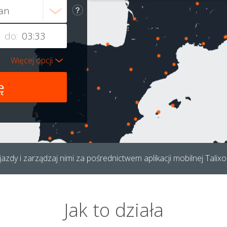
do:
Więcej opcji
azdy i zarządzaj nimi za pośrednictwem aplikacji mobilnej Talixo
Jak to działa