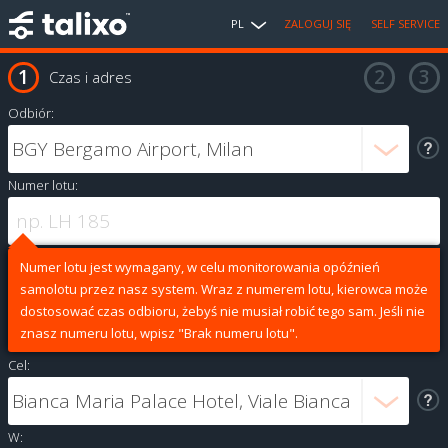
PL
ZALOGUJ SIĘ
SELF SERVICE
Czas i adres
Odbiór:
Numer lotu:
Numer lotu jest wymagany, w celu monitorowania opóźnień
samolotu przez nasz system. Wraz z numerem lotu, kierowca może
dostosować czas odbioru, żebyś nie musiał robić tego sam. Jeśli nie
znasz numeru lotu, wpisz "Brak numeru lotu".
Cel:
W: