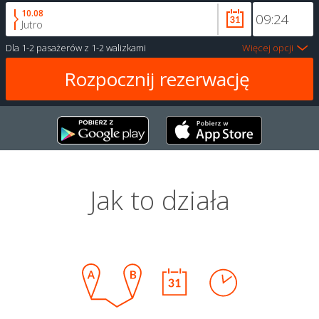
10.08
Jutro
Dla
1-2 pasażerów
z
1-2 walizkami
Więcej opcji
Jak to działa