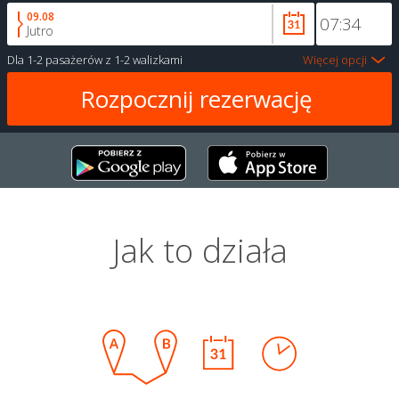
09.08
Jutro
Dla
1-2 pasażerów
z
1-2 walizkami
Więcej opcji
Jak to działa