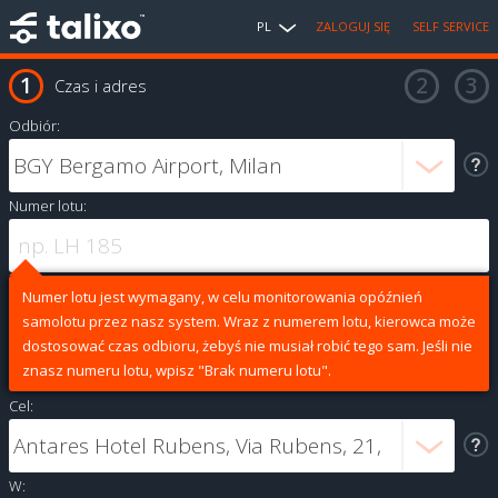
PL
ZALOGUJ SIĘ
SELF SERVICE
Czas i adres
Odbiór:
Numer lotu:
Numer lotu jest wymagany, w celu monitorowania opóźnień
samolotu przez nasz system. Wraz z numerem lotu, kierowca może
dostosować czas odbioru, żebyś nie musiał robić tego sam. Jeśli nie
znasz numeru lotu, wpisz "Brak numeru lotu".
Cel:
W: