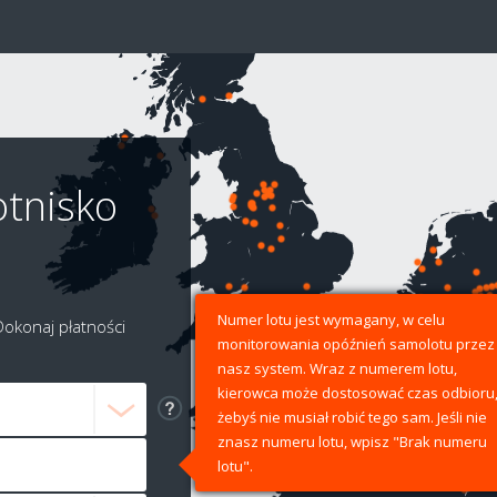
otnisko
Numer lotu jest wymagany, w celu
Dokonaj płatności
monitorowania opóźnień samolotu przez
nasz system. Wraz z numerem lotu,
kierowca może dostosować czas odbioru
żebyś nie musiał robić tego sam. Jeśli nie
znasz numeru lotu, wpisz "Brak numeru
lotu".