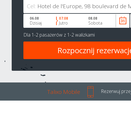
Cel:
06.08
07.08
08.08
Dzisiaj
Jutro
Sobota
Dla
1-2 pasażerów
z
1-2 walizkami
Talixo Mobile
Rezerwuj przej