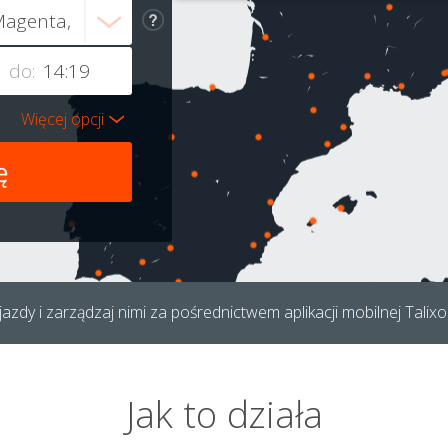
do:
Więcej opcji
azdy i zarządzaj nimi za pośrednictwem aplikacji mobilnej Talixo
Jak to działa