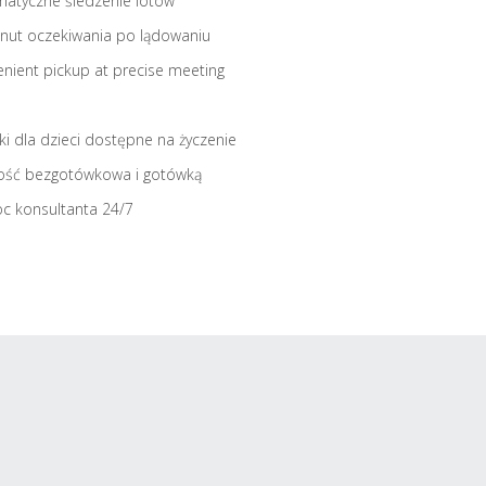
atyczne śledzenie lotów
nut oczekiwania po lądowaniu
nient pickup at precise meeting
iki dla dzieci dostępne na życzenie
ość bezgotówkowa i gotówką
c konsultanta 24/7