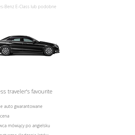
s-Benz E-Class lub podobne
ss traveler's favourite
ne auto gwarantowane
 cena
wca mówiący po angielsku