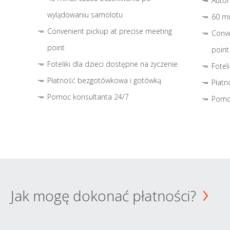
Autom
wylądowaniu samolotu
60 mi
Convenient pickup at precise meeting
Conve
point
point
Foteliki dla dzieci dostępne na życzenie
Fotel
Płatność bezgotówkowa i gotówką
Płatn
Pomoc konsultanta 24/7
Pomo
Jak mogę dokonać płatności?