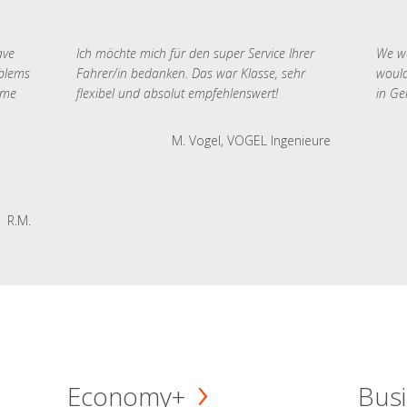
ave
Ich möchte mich für den super Service Ihrer
We we
oblems
Fahrer/in bedanken. Das war Klasse, sehr
would
 me
flexibel und absolut empfehlenswert!
in Ge
M. Vogel, VOGEL Ingenieure
R.M.
Economy+
Busi