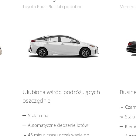
Toyota Prius Plus lub podobne
Mercede
Ulubiona wśród podróżujących
Busine
oszczędnie
Czar
Stała cena
Stała
Automatyczne śledzenie lotów
Kiero
45 minut czasu oczekiwania po