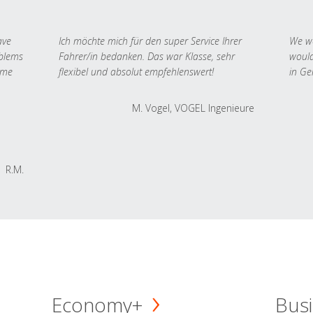
ave
Ich möchte mich für den super Service Ihrer
We we
oblems
Fahrer/in bedanken. Das war Klasse, sehr
would
 me
flexibel und absolut empfehlenswert!
in Ge
M. Vogel, VOGEL Ingenieure
R.M.
Economy+
Busi