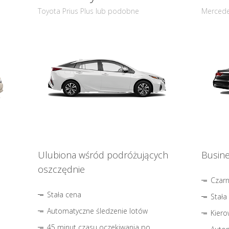
Toyota Prius Plus lub podobne
Mercede
Ulubiona wśród podróżujących
Busine
oszczędnie
Czar
Stała cena
Stała
Automatyczne śledzenie lotów
Kiero
45 minut czasu oczekiwania po