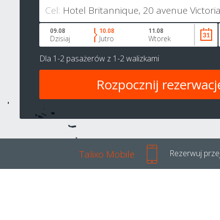
Cel:
09.08
10.08
11.08
Dzisiaj
Jutro
Wtorek
Dla
1-2 pasażerów
z
1-2 walizkami
Talixo Mobile
Rezerwuj przej