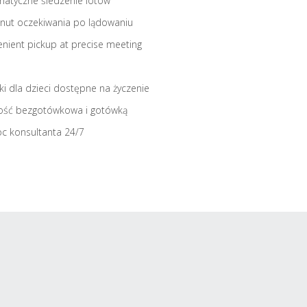
atyczne śledzenie lotów
nut oczekiwania po lądowaniu
nient pickup at precise meeting
iki dla dzieci dostępne na życzenie
ość bezgotówkowa i gotówką
c konsultanta 24/7