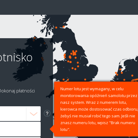
otnisko
Numer lotu jest wymagany, w celu
Dokonaj płatności
monitorowania opóźnień samolotu przez
nasz system. Wraz z numerem lotu,
kierowca może dostosować czas odbioru
żebyś nie musiał robić tego sam. Jeśli nie
znasz numeru lotu, wpisz "Brak numeru
lotu".