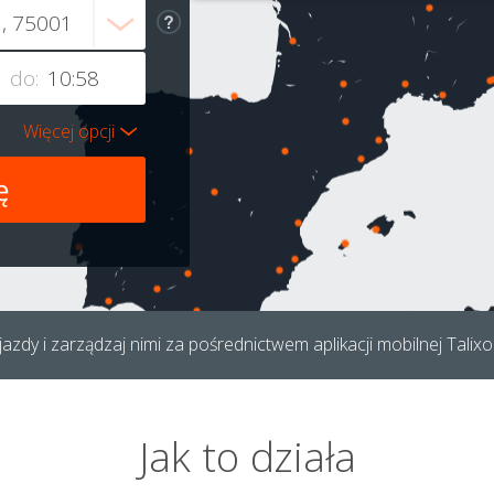
do:
Więcej opcji
azdy i zarządzaj nimi za pośrednictwem aplikacji mobilnej Talixo
Jak to działa