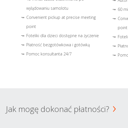
Autom
wylądowaniu samolotu
60 mi
Convenient pickup at precise meeting
Conve
point
point
Foteliki dla dzieci dostępne na życzenie
Fotel
Płatność bezgotówkowa i gotówką
Płatn
Pomoc konsultanta 24/7
Pomo
Jak mogę dokonać płatności?