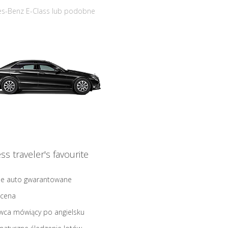
s-Benz E-Class lub podobne
ss traveler's favourite
ne auto gwarantowane
 cena
wca mówiący po angielsku