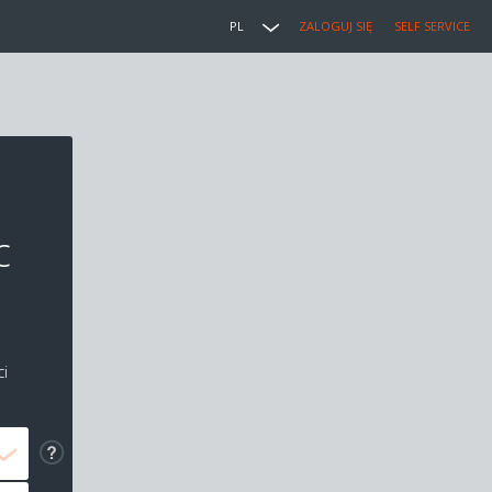
PL
ZALOGUJ SIĘ
SELF SERVICE
c
i