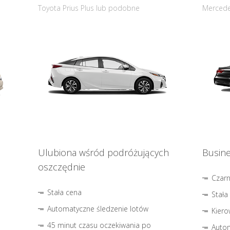
Toyota Prius Plus lub podobne
Mercede
Ulubiona wśród podróżujących
Busine
oszczędnie
Czar
Stała cena
Stała
Automatyczne śledzenie lotów
Kiero
45 minut czasu oczekiwania po
Autom