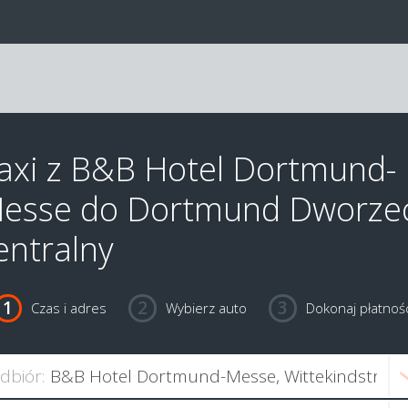
axi z B&B Hotel Dortmund-
esse do Dortmund Dworze
entralny
Czas i adres
Wybierz auto
Dokonaj płatnośc
dbiór: