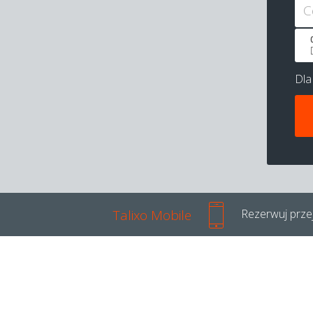
C
Dl
Talixo Mobile
Rezerwuj przej