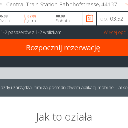
el:
06.08
07.08
08.08
do:
Dzisiaj
Jutro
Sobota
a
1-2 pasażerów
z
1-2 walizkami
Więcej opcji
azdy i zarządzaj nimi za pośrednictwem aplikacji mobilnej Talixo
Jak to działa