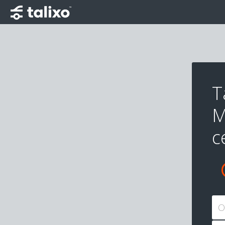
T
M
c
O