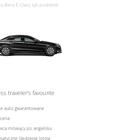
s-Benz E-Class lub podobne
ss traveler's favourite
ne auto gwarantowane
 cena
wca mówiący po angielsku
atyczne śledzenie lotów