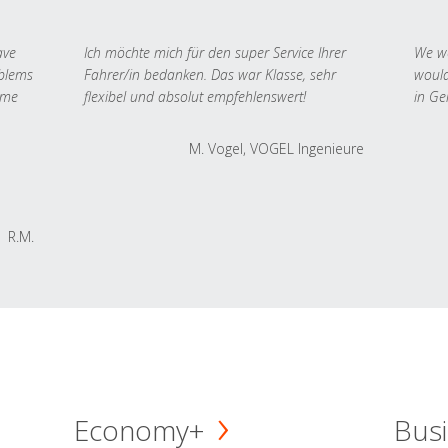
ave
Ich möchte mich für den super Service Ihrer
We we
oblems
Fahrer/in bedanken. Das war Klasse, sehr
would
 me
flexibel und absolut empfehlenswert!
in Ge
M. Vogel, VOGEL Ingenieure
R.M.
Economy+
Busi