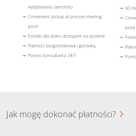
wylądowaniu samolotu
60 mi
Convenient pickup at precise meeting
Conve
point
point
Foteliki dla dzieci dostępne na życzenie
Fotel
Płatność bezgotówkowa i gotówką
Płatn
Pomoc konsultanta 24/7
Pomo
Jak mogę dokonać płatności?