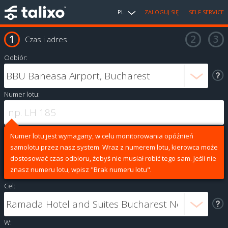
PL
ZALOGUJ SIĘ
SELF SERVICE
Czas i adres
Odbiór:
Numer lotu:
Numer lotu jest wymagany, w celu monitorowania opóźnień
samolotu przez nasz system. Wraz z numerem lotu, kierowca może
dostosować czas odbioru, żebyś nie musiał robić tego sam. Jeśli nie
znasz numeru lotu, wpisz "Brak numeru lotu".
Cel:
W: