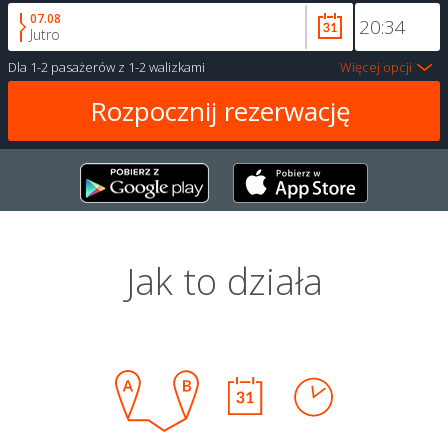
07.08
Jutro
Dla
1-2 pasażerów
z
1-2 walizkami
Więcej opcji
Jak to działa