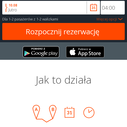
10.08
Jutro
Dla
1-2 pasażerów
z
1-2 walizkami
Więcej opcji
Jak to działa