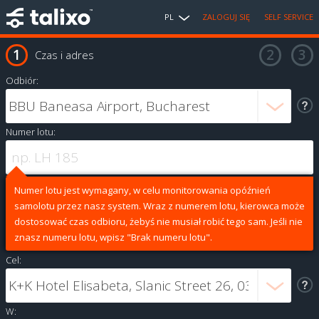
PL
ZALOGUJ SIĘ
SELF SERVICE
Czas i adres
Odbiór:
Numer lotu:
Numer lotu jest wymagany, w celu monitorowania opóźnień
samolotu przez nasz system. Wraz z numerem lotu, kierowca może
dostosować czas odbioru, żebyś nie musiał robić tego sam. Jeśli nie
znasz numeru lotu, wpisz "Brak numeru lotu".
Cel:
W: