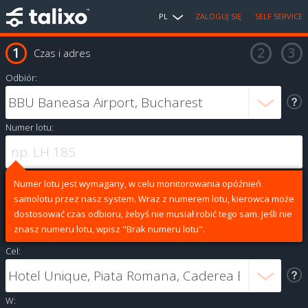
PL
ZALOGUJ SIĘ
SELF SERVICE
Czas i adres
Odbiór:
Numer lotu:
Numer lotu jest wymagany, w celu monitorowania opóźnień
samolotu przez nasz system. Wraz z numerem lotu, kierowca może
dostosować czas odbioru, żebyś nie musiał robić tego sam. Jeśli nie
znasz numeru lotu, wpisz "Brak numeru lotu".
Cel:
W: