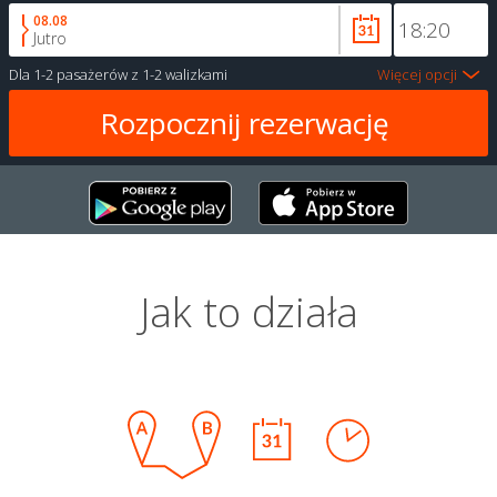
08.08
Jutro
Dla
1-2 pasażerów
z
1-2 walizkami
Więcej opcji
Jak to działa