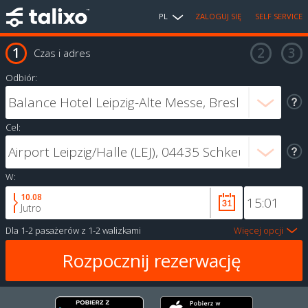
PL
ZALOGUJ SIĘ
SELF SERVICE
Czas i adres
Odbiór:
Cel:
W:
10.08
Jutro
Dla
1-2 pasażerów
z
1-2 walizkami
Więcej opcji