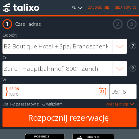
PL
ZALOGUJ SIĘ
SELF SERVICE
Czas i adres
Odbiór:
Cel:
W:
08.08
Jutro
Dla
1-2 pasażerów
z
1-2 walizkami
Więcej opcji