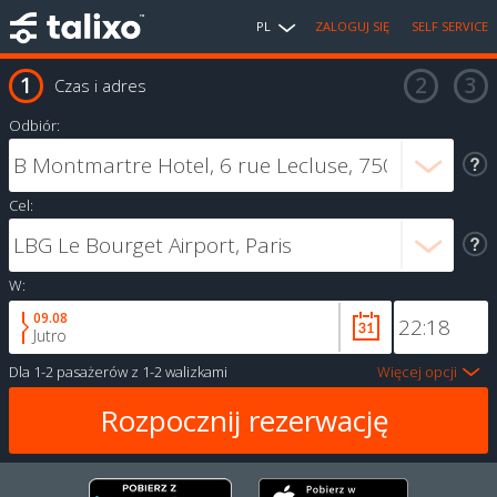
PL
ZALOGUJ SIĘ
SELF SERVICE
Czas i adres
Odbiór:
Cel:
W:
09.08
Jutro
Dla
1-2 pasażerów
z
1-2 walizkami
Więcej opcji