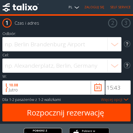
PL
ZALOGUJ SIĘ
SELF SERVICE
Czas i adres
Odbiór:
Cel:
W:
10.08
Jutro
Dla
1-2 pasażerów
z
1-2 walizkami
Więcej opcji