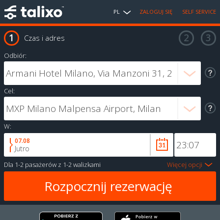
PL
ZALOGUJ SIĘ
SELF SERVICE
Czas i adres
Odbiór:
Cel:
W:
07.08
Jutro
Dla
1-2 pasażerów
z
1-2 walizkami
Więcej opcji