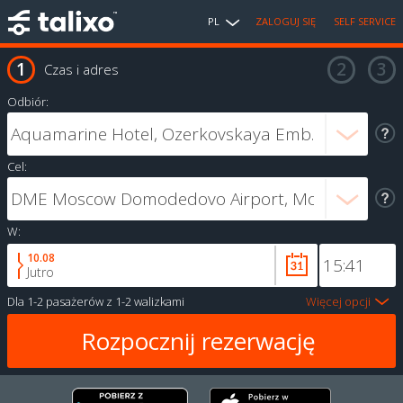
PL
ZALOGUJ SIĘ
SELF SERVICE
Czas i adres
Odbiór:
Cel:
W:
10.08
Jutro
Dla
1-2 pasażerów
z
1-2 walizkami
Więcej opcji