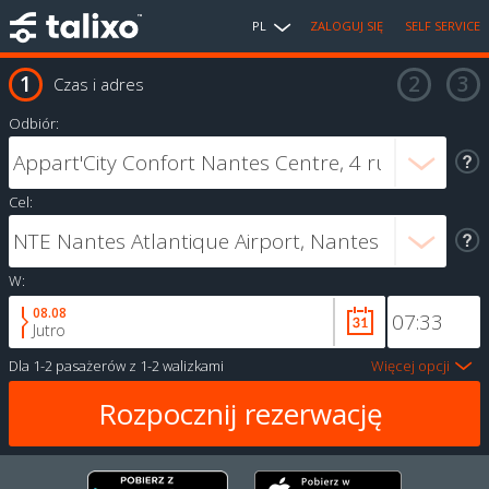
PL
ZALOGUJ SIĘ
SELF SERVICE
Czas i adres
Odbiór:
Cel:
W:
08.08
Jutro
Dla
1-2 pasażerów
z
1-2 walizkami
Więcej opcji