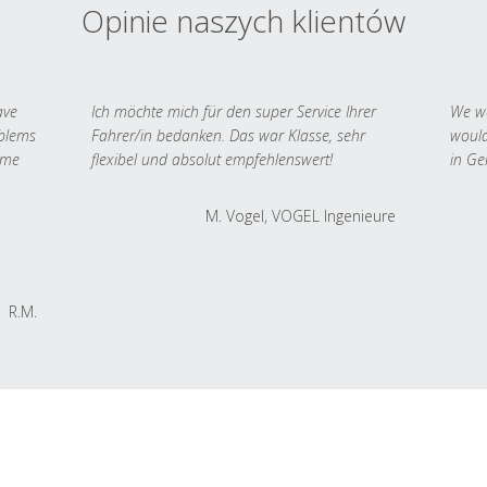
Opinie naszych klientów
ave
Ich möchte mich für den super Service Ihrer
We we
oblems
Fahrer/in bedanken. Das war Klasse, sehr
would
 me
flexibel und absolut empfehlenswert!
in Ge
M. Vogel, VOGEL Ingenieure
R.M.