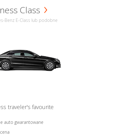
ness Class
s-Benz E-Class lub podobne
ss traveler's favourite
ne auto gwarantowane
 cena