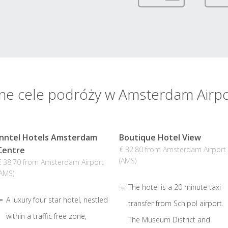
ne cele podróży w Amsterdam Airpo
Inntel Hotels Amsterdam
Boutique Hotel View
Centre
€ 32.80 from Amsterdam Airport
(AMS)
€ 38.70 from Amsterdam Airport
(AMS)
The hotel is a 20 minute taxi
A luxury four star hotel, nestled
transfer from Schipol airport.
within a traffic free zone,
The Museum District and