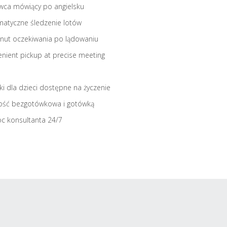
wca mówiący po angielsku
atyczne śledzenie lotów
nut oczekiwania po lądowaniu
nient pickup at precise meeting
iki dla dzieci dostępne na życzenie
ość bezgotówkowa i gotówką
c konsultanta 24/7