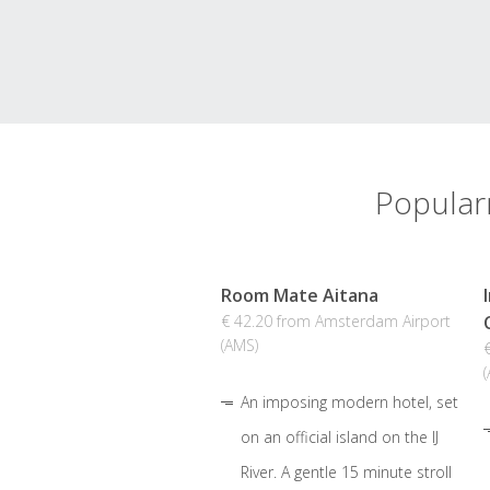
Popular
Room Mate Aitana
€ 42.20 from Amsterdam Airport
(AMS)
An imposing modern hotel, set
on an official island on the IJ
River. A gentle 15 minute stroll