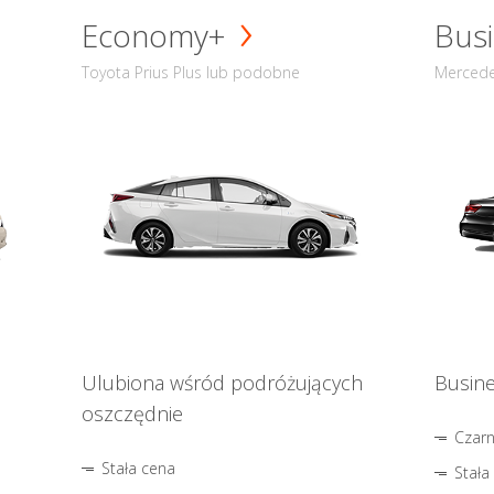
Economy+
Busi
Toyota Prius Plus lub podobne
Mercede
Ulubiona wśród podróżujących
Busine
oszczędnie
Czar
Stała cena
Stała