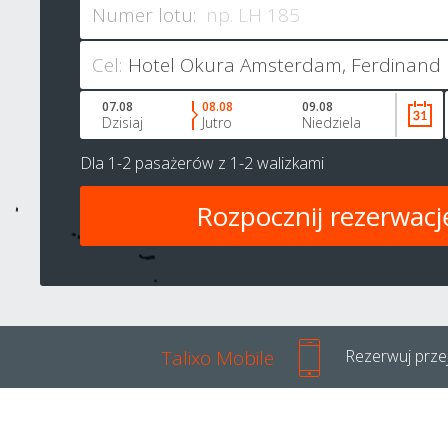
Numer lotu:
Cel:
07.08
08.08
09.08
Dzisiaj
Jutro
Niedziela
Dla
1-2 pasażerów
z
1-2 walizkami
Talixo Mobile
Rezerwuj przej