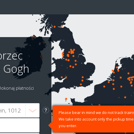
orzec
n Gogh
Dokonaj płatności
Please bear in mind we do not track trains
We take into account only the pickup time
you enter.