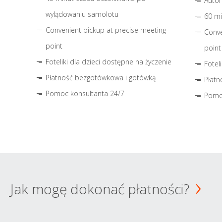
Autom
wylądowaniu samolotu
60 mi
Convenient pickup at precise meeting
Conve
point
point
Foteliki dla dzieci dostępne na życzenie
Fotel
Płatność bezgotówkowa i gotówką
Płatn
Pomoc konsultanta 24/7
Pomo
Jak mogę dokonać płatności?