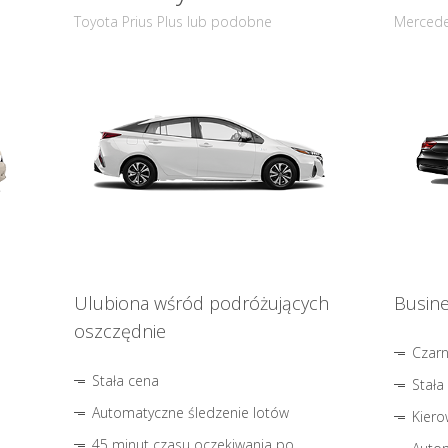
Toyota Prius Plus lub podobne
Mercede
Ulubiona wśród podróżujących
Busine
oszczędnie
Czar
Stała cena
Stała
Automatyczne śledzenie lotów
Kiero
45 minut czasu oczekiwania po