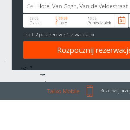
Cel:
08.08
09.08
10.08
Dzisiaj
Jutro
Poniedziałek
Dla
1-2 pasażerów
z
1-2 walizkami
Talixo Mobile
Rezerwuj przej