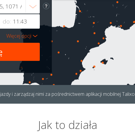
do:
Więcej opcji
azdy i zarządzaj nimi za pośrednictwem aplikacji mobilnej Talixo
Jak to działa