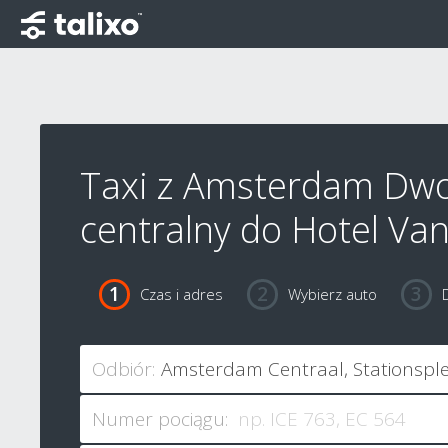
Taxi z Amsterdam Dw
centralny do Hotel Va
Czas i adres
Wybierz auto
Odbiór:
Numer pociągu: