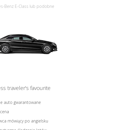
s-Benz E-Class lub podobne
ss traveler's favourite
ne auto gwarantowane
 cena
wca mówiący po angielsku