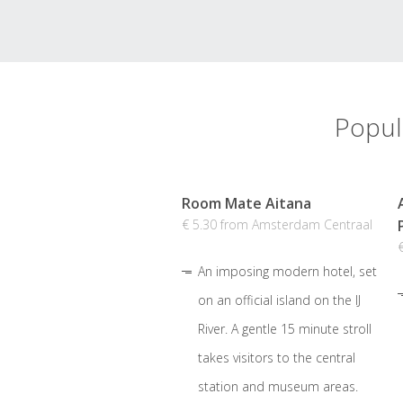
Popul
Room Mate Aitana
€ 5.30 from Amsterdam Centraal
An imposing modern hotel, set
on an official island on the IJ
River. A gentle 15 minute stroll
takes visitors to the central
station and museum areas.