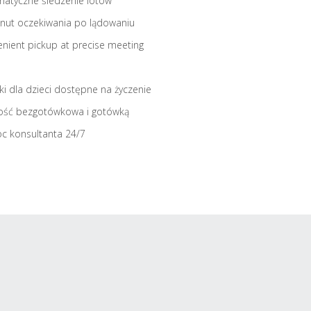
atyczne śledzenie lotów
nut oczekiwania po lądowaniu
nient pickup at precise meeting
iki dla dzieci dostępne na życzenie
ość bezgotówkowa i gotówką
c konsultanta 24/7