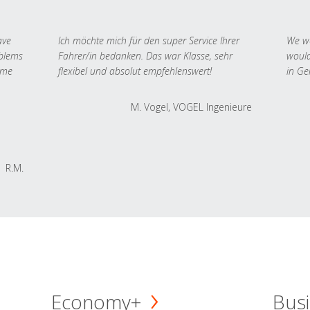
ave
Ich möchte mich für den super Service Ihrer
We we
oblems
Fahrer/in bedanken. Das war Klasse, sehr
would
 me
flexibel und absolut empfehlenswert!
in Ge
M. Vogel, VOGEL Ingenieure
R.M.
Economy+
Busi