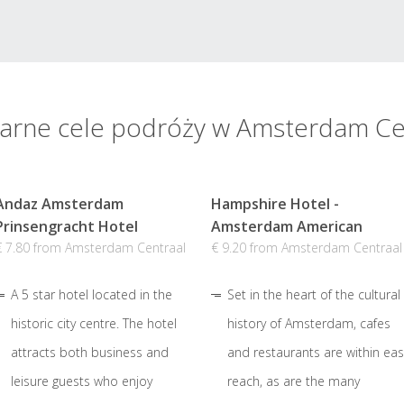
arne cele podróży w Amsterdam Ce
Andaz Amsterdam
Hampshire Hotel -
Prinsengracht Hotel
Amsterdam American
€ 7.80 from Amsterdam Centraal
€ 9.20 from Amsterdam Centraal
A 5 star hotel located in the
Set in the heart of the cultural
historic city centre. The hotel
history of Amsterdam, cafes
attracts both business and
and restaurants are within eas
leisure guests who enjoy
reach, as are the many