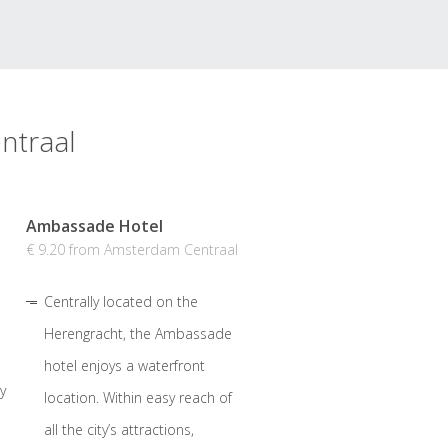
ntraal
Ambassade Hotel
€ 9.20 from Amsterdam Centraal
Centrally located on the
Herengracht, the Ambassade
hotel enjoys a waterfront
y
location. Within easy reach of
all the city’s attractions,