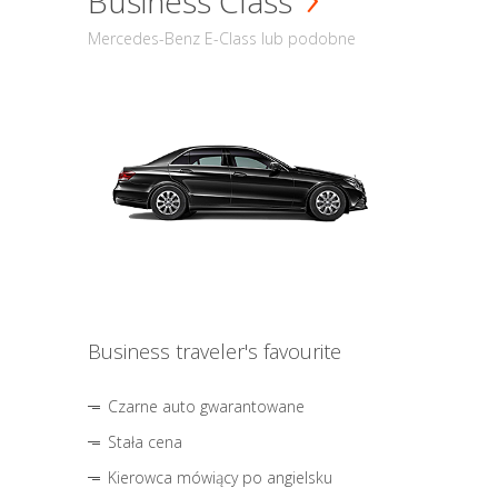
Business Class
Mercedes-Benz E-Class lub podobne
Business traveler's favourite
Czarne auto gwarantowane
Stała cena
Kierowca mówiący po angielsku