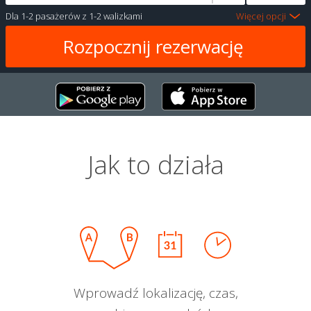
Dla
1-2 pasażerów
z
1-2 walizkami
Więcej opcji
Jak to działa
Wprowadź lokalizację, czas,