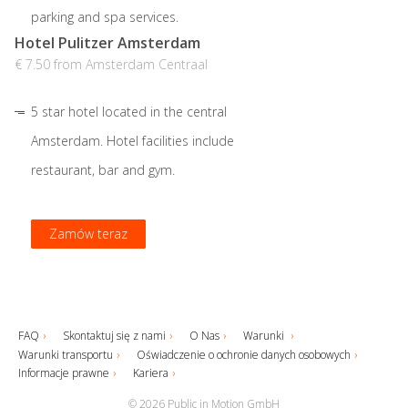
parking and spa services.
Hotel Pulitzer Amsterdam
€ 7.50 from Amsterdam Centraal
5 star hotel located in the central
Amsterdam. Hotel facilities include
restaurant, bar and gym.
Zamów teraz
Zamów teraz
Zamów teraz
Zamów teraz
FAQ
Skontaktuj się z nami
O Nas
Warunki
Warunki transportu
Oświadczenie o ochronie danych osobowych
Informacje prawne
Kariera
© 2026 Public in Motion GmbH