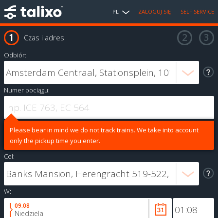
PL
ZALOGUJ SIĘ
SELF SERVICE
Czas i adres
Odbiór:
Numer pociągu:
Please bear in mind we do not track trains. We take into account
only the pickup time you enter.
Cel:
W:
09.08
Niedziela