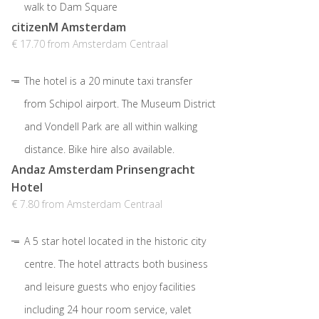
walk to Dam Square
citizenM Amsterdam
€ 17.70 from Amsterdam Centraal
The hotel is a 20 minute taxi transfer
from Schipol airport. The Museum District
and Vondell Park are all within walking
distance. Bike hire also available.
Andaz Amsterdam Prinsengracht
Hotel
€ 7.80 from Amsterdam Centraal
A 5 star hotel located in the historic city
centre. The hotel attracts both business
and leisure guests who enjoy facilities
including 24 hour room service, valet