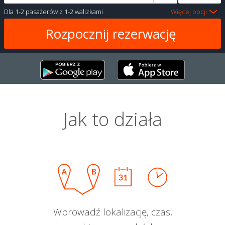
Dla
1-2 pasażerów
z
1-2 walizkami
Więcej opcji
Jak to działa
Wprowadź lokalizację, czas,