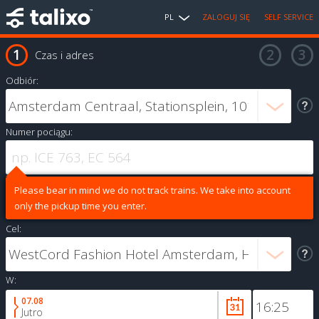
PL
ZALOGUJ SIĘ
SELF SERVICE
Czas i adres
Odbiór:
Numer pociągu:
Please bear in mind we do not track trains. We take into account
only the pickup time you enter.
Cel:
W:
07.08
Jutro