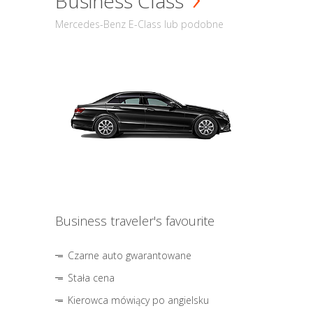
Business Class
Mercedes-Benz E-Class lub podobne
Business traveler's favourite
Czarne auto gwarantowane
Stała cena
Kierowca mówiący po angielsku