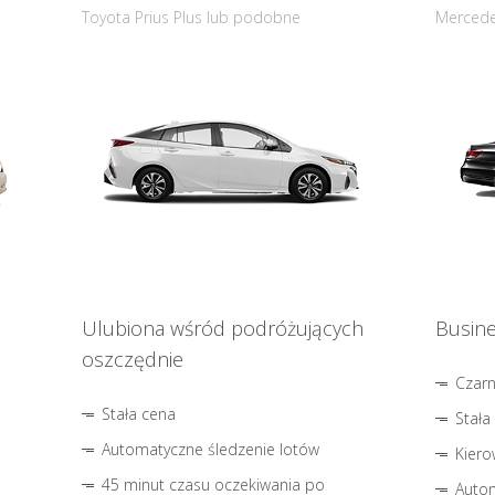
Toyota Prius Plus lub podobne
Mercede
Ulubiona wśród podróżujących
Busine
oszczędnie
Czar
Stała cena
Stała
Automatyczne śledzenie lotów
Kiero
45 minut czasu oczekiwania po
Autom