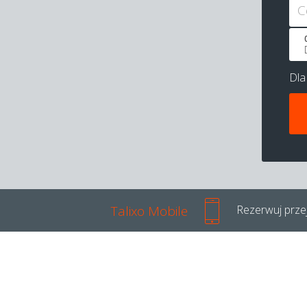
C
Dl
Talixo Mobile
Rezerwuj przej