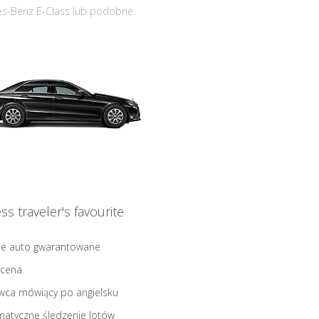
s-Benz E-Class lub podobne
ss traveler's favourite
ne auto gwarantowane
 cena
wca mówiący po angielsku
atyczne śledzenie lotów