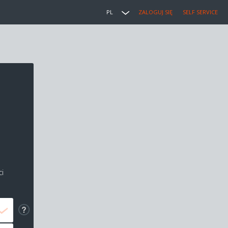
PL
ZALOGUJ SIĘ
SELF SERVICE
i