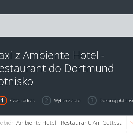
axi z Ambiente Hotel -
estaurant do Dortmund
otnisko
Czas i adres
Wybierz auto
Dokonaj płatnośc
dbiór: