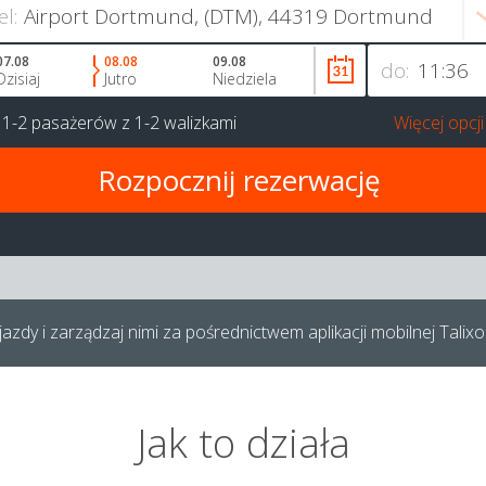
el:
07.08
08.08
09.08
do:
Dzisiaj
Jutro
Niedziela
a
1-2 pasażerów
z
1-2 walizkami
Więcej opcji
azdy i zarządzaj nimi za pośrednictwem aplikacji mobilnej Talixo
Jak to działa