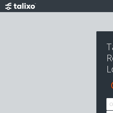
T
R
L
O