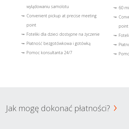
wylądowaniu samolotu
60 mi
Convenient pickup at precise meeting
Conve
point
point
Foteliki dla dzieci dostępne na życzenie
Fotel
Płatność bezgotówkowa i gotówką
Płatn
Pomoc konsultanta 24/7
Pomo
Jak mogę dokonać płatności?