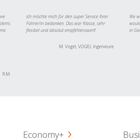
ave
Ich möchte mich für den super Service Ihrer
We we
oblems
Fahrer/in bedanken. Das war Klasse, sehr
would
 me
flexibel und absolut empfehlenswert!
in Ge
M. Vogel, VOGEL Ingenieure
R.M.
Economy+
Busi