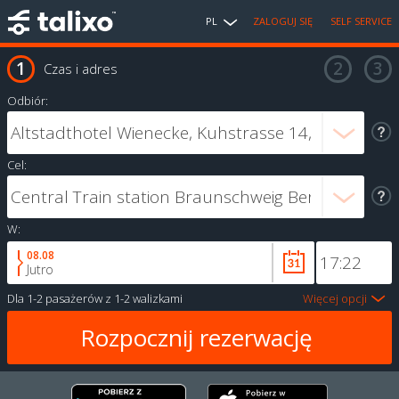
PL
ZALOGUJ SIĘ
SELF SERVICE
Czas i adres
Odbiór:
Cel:
W:
08.08
Jutro
Dla
1-2 pasażerów
z
1-2 walizkami
Więcej opcji