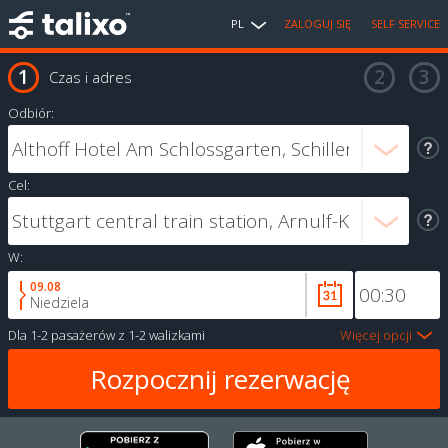
PL
ZALOGUJ SIĘ
SELF SERVICE
Czas i adres
Odbiór:
Cel:
W:
09.08
Niedziela
Dla
1-2 pasażerów
z
1-2 walizkami
Więcej opcji