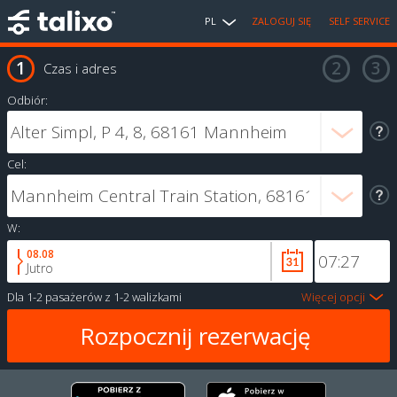
PL
ZALOGUJ SIĘ
SELF SERVICE
Czas i adres
Odbiór:
Cel:
W:
08.08
Jutro
Dla
1-2 pasażerów
z
1-2 walizkami
Więcej opcji