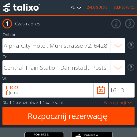
PL
ZALOGUJ SIĘ
SELF SERVICE
Czas i adres
Odbiór:
Cel:
W:
10.08
Jutro
Dla
1-2 pasażerów
z
1-2 walizkami
Więcej opcji