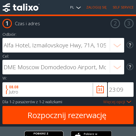
PL
ZALOGUJ SIĘ
SELF SERVICE
Czas i adres
Odbiór:
Cel:
W:
08.08
Jutro
Dla
1-2 pasażerów
z
1-2 walizkami
Więcej opcji