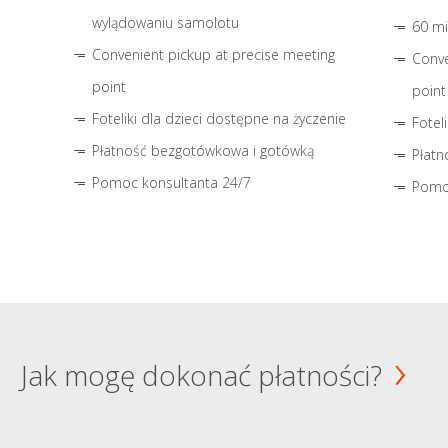
wylądowaniu samolotu
60 mi
Convenient pickup at precise meeting
Conve
point
point
Foteliki dla dzieci dostępne na życzenie
Fotel
Płatność bezgotówkowa i gotówką
Płatn
Pomoc konsultanta 24/7
Pomo
Jak mogę dokonać płatności?