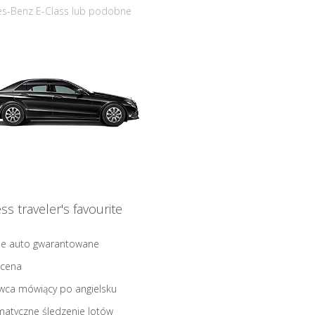
s-Benz E-Class lub podobne
ss traveler's favourite
ne auto gwarantowane
 cena
wca mówiący po angielsku
atyczne śledzenie lotów