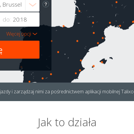
do:
Więcej opcji
azdy i zarządzaj nimi za pośrednictwem aplikacji mobilnej Talixo
Jak to działa