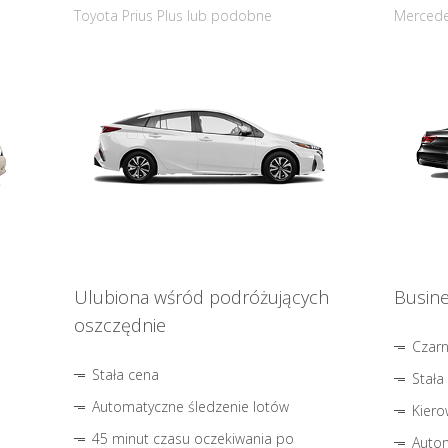
Toyota Prius Plus lub podobne
Mercede
Ulubiona wśród podróżujących
Busine
oszczędnie
Czar
Stała cena
Stała
Automatyczne śledzenie lotów
Kiero
45 minut czasu oczekiwania po
Autom