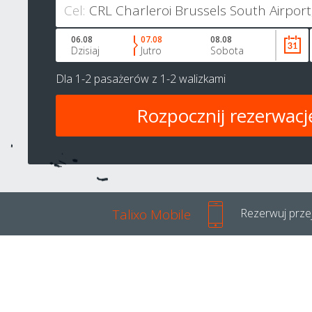
Cel:
06.08
07.08
08.08
Dzisiaj
Jutro
Sobota
Dla
1-2 pasażerów
z
1-2 walizkami
Talixo Mobile
Rezerwuj przej