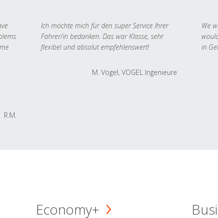
ave
Ich möchte mich für den super Service Ihrer
We we
oblems
Fahrer/in bedanken. Das war Klasse, sehr
would
 me
flexibel und absolut empfehlenswert!
in Ge
M. Vogel, VOGEL Ingenieure
R.M.
Economy+
Busi