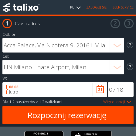
PL
ZALOGUJ SIĘ
SELF SERVICE
Czas i adres
Odbiór:
Cel:
W:
08.08
Jutro
Dla
1-2 pasażerów
z
1-2 walizkami
Więcej opcji