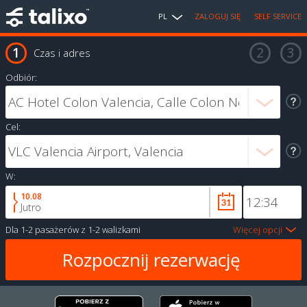
PL
ZALOGUJ SIĘ
SELF SERVICE
Czas i adres
Odbiór:
Cel:
W:
10.08
Jutro
Dla
1-2 pasażerów
z
1-2 walizkami
Więcej opcji