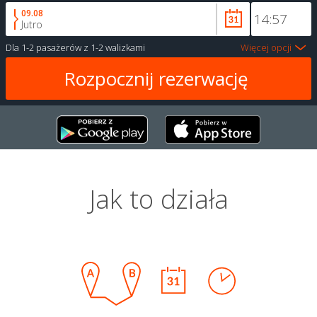
09.08
Jutro
Dla
1-2 pasażerów
z
1-2 walizkami
Więcej opcji
Jak to działa