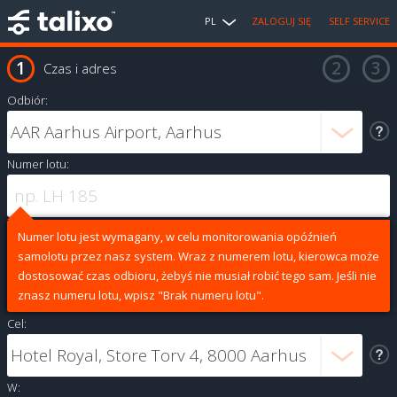
PL
ZALOGUJ SIĘ
SELF SERVICE
Czas i adres
Odbiór:
Numer lotu:
Numer lotu jest wymagany, w celu monitorowania opóźnień
samolotu przez nasz system. Wraz z numerem lotu, kierowca może
dostosować czas odbioru, żebyś nie musiał robić tego sam. Jeśli nie
znasz numeru lotu, wpisz "Brak numeru lotu".
Cel:
W: