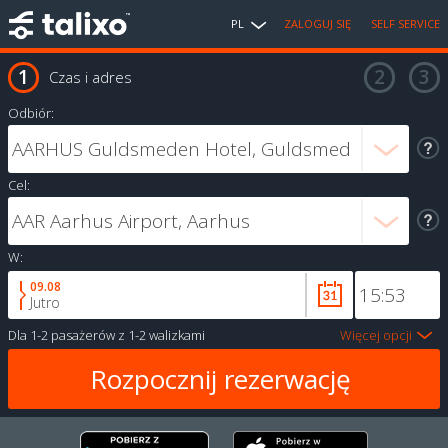
PL
ZALOGUJ SIĘ
SELF SERVICE
Czas i adres
Odbiór:
Cel:
W:
09.08
Jutro
Dla
1-2 pasażerów
z
1-2 walizkami
Więcej opcji