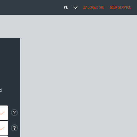
PL
ZALOGUJ SIĘ
SELF SERVICE
i