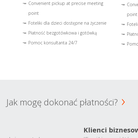
Convenient pickup at precise meeting
Conve
point
point
Foteliki dla dzieci dostępne na życzenie
Fotel
Płatność bezgotówkowa i gotówką
Płatn
Pomoc konsultanta 24/7
Pomo
Jak mogę dokonać płatności?
Klienci bizneso