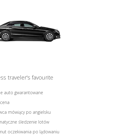
ss traveler's favourite
ne auto gwarantowane
 cena
wca mówiący po angielsku
atyczne śledzenie lotów
nut oczekiwania po lądowaniu