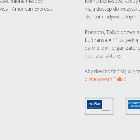
wszechnione metody
Klienci biznesowi, którz
Visa i American Express.
mają dostęp do wszystki
klientom indywidualnym.
Ponadto, Talixo pozwala m
Lufthansa AirPlus. Jedną
partnerów i organizatoró
poprzez fakturę.
Aby dowiedzieć się więce
biznesowym Talixo