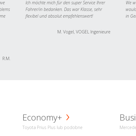
ave
Ich möchte mich für den super Service Ihrer
We we
oblems
Fahrer/in bedanken. Das war Klasse, sehr
would
 me
flexibel und absolut empfehlenswert!
in Ge
M. Vogel, VOGEL Ingenieure
R.M.
Economy+
Busi
Toyota Prius Plus lub podobne
Mercede