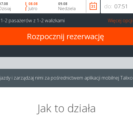
07.08
08.08
09.08
do:
Dzisiaj
Jutro
Niedziela
a
1-2 pasażerów
z
1-2 walizkami
Więcej opcji
azdy i zarządzaj nimi za pośrednictwem aplikacji mobilnej Talixo
Jak to działa