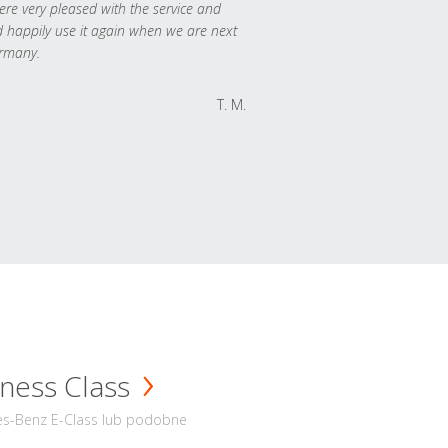
re very pleased with the service and
 happily use it again when we are next
rmany.
T. M.
ness Class
s-Benz E-Class lub podobne