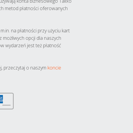
y używają konta biznesowego Talixo
ch metod płatności oferowanych
.in. na płatności przy użyciu kart
 z możliwych opcji dla naszych
w wydarzeń jest też płatność
j, przeczytaj o naszym
koncie