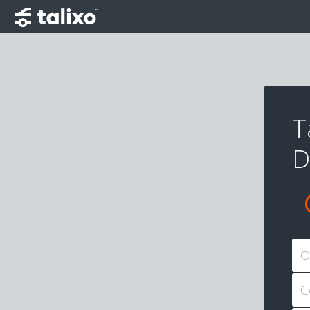
T
D
O
C