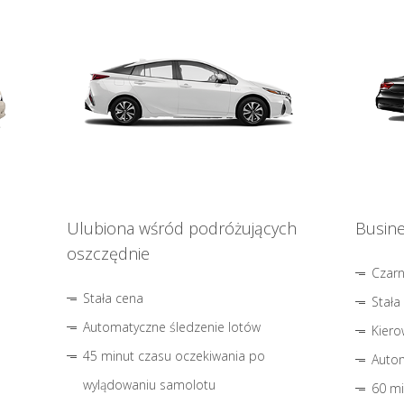
Ulubiona wśród podróżujących
Busine
oszczędnie
Czar
Stała cena
Stała
Automatyczne śledzenie lotów
Kiero
45 minut czasu oczekiwania po
Autom
wylądowaniu samolotu
60 mi