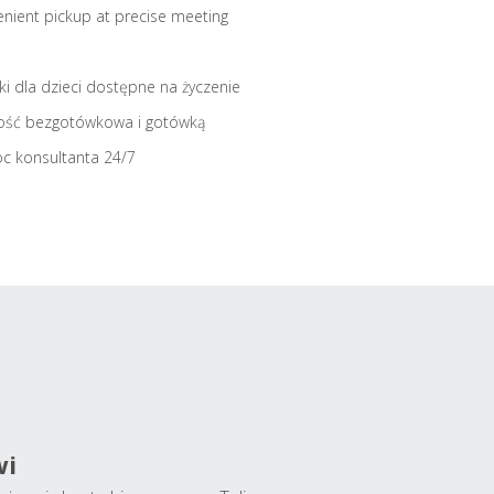
nient pickup at precise meeting
iki dla dzieci dostępne na życzenie
ość bezgotówkowa i gotówką
c konsultanta 24/7
wi