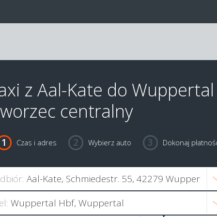
axi z Aal-Kate do Wuppertal
worzec centralny
Czas i adres
Wybierz auto
Dokonaj płatnośc
dbiór:
el: