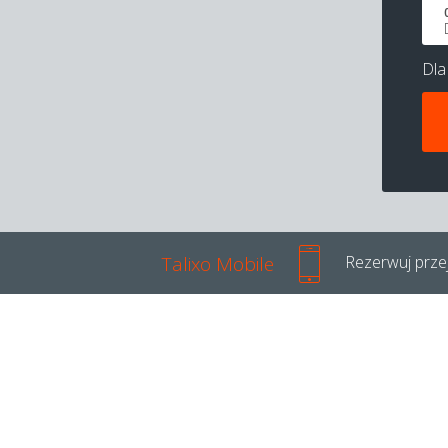
Dl
Talixo Mobile
Rezerwuj przej