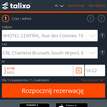
PL
ZALOGUJ SIĘ
SELF SERVICE
Czas i adres
Odbiór:
Cel:
W:
07.08
Jutro
Dla
1-2 pasażerów
z
1-2 walizkami
Więcej opcji