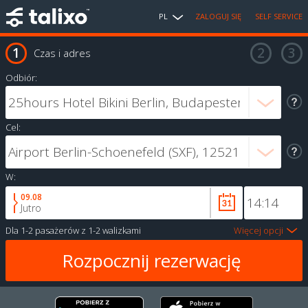
PL
ZALOGUJ SIĘ
SELF SERVICE
Czas i adres
Odbiór:
Cel:
W:
09.08
Jutro
Dla
1-2 pasażerów
z
1-2 walizkami
Więcej opcji