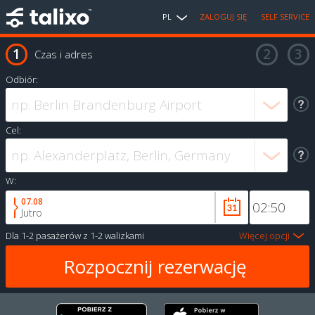
PL
ZALOGUJ SIĘ
SELF SERVICE
Czas i adres
Odbiór:
Cel:
W:
07.08
Jutro
Dla
1-2 pasażerów
z
1-2 walizkami
Więcej opcji