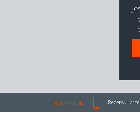
Je
S
D
Talixo Mobile
Rezerwuj przej