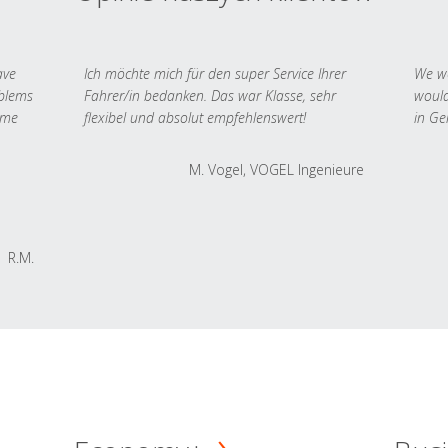
ave
Ich möchte mich für den super Service Ihrer
We we
oblems
Fahrer/in bedanken. Das war Klasse, sehr
would
 me
flexibel und absolut empfehlenswert!
in Ge
M. Vogel, VOGEL Ingenieure
R.M.