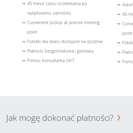
45 minut czasu oczekiwania po
Autom
wylądowaniu samolotu
60 mi
Convenient pickup at precise meeting
Conve
point
point
Foteliki dla dzieci dostępne na życzenie
Fotel
Płatność bezgotówkowa i gotówką
Płatn
Pomoc konsultanta 24/7
Pomo
Jak mogę dokonać płatności?