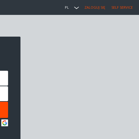
PL
ZALOGUJ SIĘ
SELF SERVICE
: