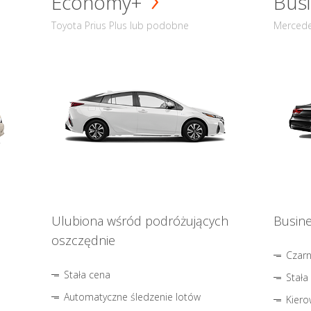
Economy+
Busi
Toyota Prius Plus lub podobne
Mercede
Ulubiona wśród podróżujących
Busine
oszczędnie
Czar
Stała cena
Stała
Automatyczne śledzenie lotów
Kiero