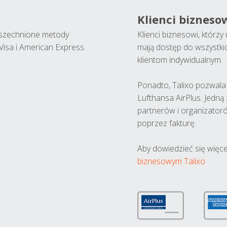
Klienci bizneso
wszechnione metody
Klienci biznesowi, którz
Visa i American Express.
mają dostęp do wszystki
klientom indywidualnym.
Ponadto, Talixo pozwala m
Lufthansa AirPlus. Jedną
partnerów i organizatoró
poprzez fakturę.
Aby dowiedzieć się więce
biznesowym Talixo