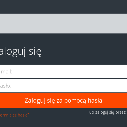
aloguj się
-mail:
asło:
lub zaloguj się przez
omniałeś hasła?