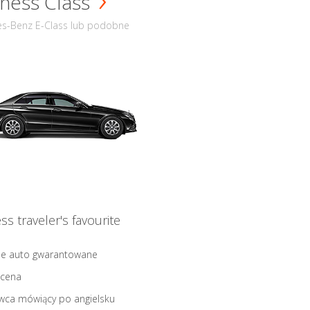
ness Class
s-Benz E-Class lub podobne
ss traveler's favourite
ne auto gwarantowane
 cena
wca mówiący po angielsku