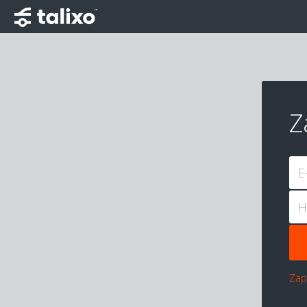
Z
E
H
Zap