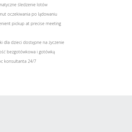
atyczne śledzenie lotów
nut oczekiwania po lądowaniu
nient pickup at precise meeting
iki dla dzieci dostępne na życzenie
ość bezgotówkowa i gotówką
c konsultanta 24/7